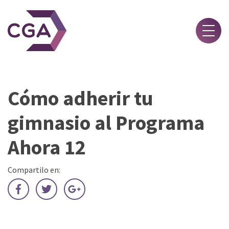
Novedades
Cómo adherir tu
Acerca de
gimnasio al Programa
Asociate
Beneficios
Ahora 12
Contacto
Ingresar