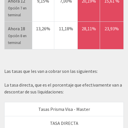
Ahora 12
9,15%
7,00%
20,19%
15,61 %
Opción 7 en
terminal
Ahora 18
13,26%
11,18%
28,11%
23,93%
Opción 8 en
terminal
Las tasas que les van a cobrar son las siguientes:
La tasa directa, que es el porcentaje que efectivamente van a
descontar de sus liquidaciones:
Tasas Prisma Visa - Master
TASA DIRECTA