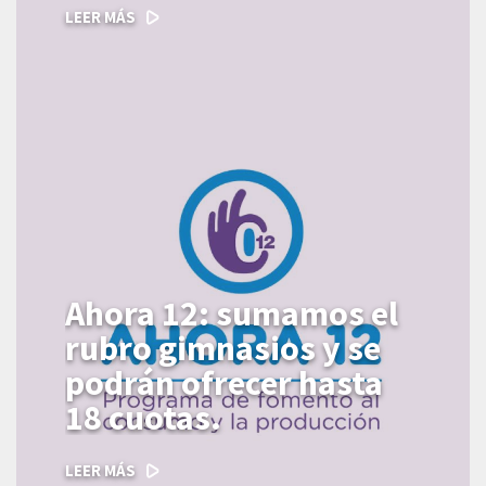
LEER MÁS
Ahora 12: sumamos el
rubro gimnasios y se
podrán ofrecer hasta
18 cuotas.
LEER MÁS