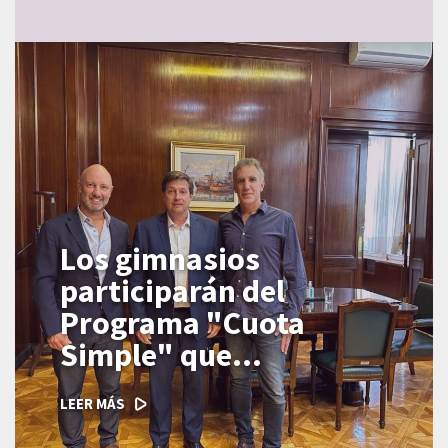
Los gimnasios
participarán del
Programa "Cuota
Simple" que
reemplazará a los
LEER MÁS
Programas "Ahora".