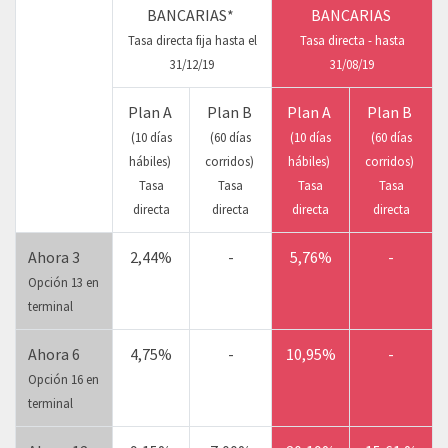
BANCARIAS*
BANCARIAS
Tasa directa fija hasta el
Tasa directa - hasta
31/12/19
31/08/19
Plan A
Plan B
Plan A
Plan B
(10 días
(60 días
(10 días
(60 días
hábiles)
corridos)
hábiles)
corridos)
Tasa
Tasa
Tasa
Tasa
directa
directa
directa
directa
Ahora 3
2,44%
-
5,76%
-
Opción 13 en
terminal
Ahora 6
4,75%
-
10,95%
-
Opción 16 en
terminal