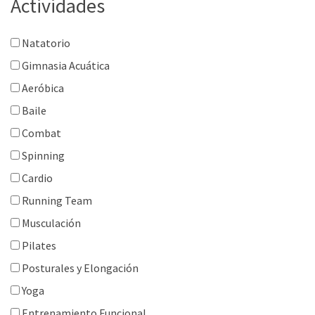
Actividades
Natatorio
Gimnasia Acuática
Aeróbica
Baile
Combat
Spinning
Cardio
Running Team
Musculación
Pilates
Posturales y Elongación
Yoga
Entrenamiento Funcional